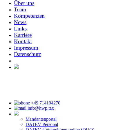
Über uns
Team
Kompetenzen
News
Links
Karriere
Kontakt
Impressum
Datenschutz
HERRMANN • WILDERMUTH & PARTNER mbB
|
Wirtschaftsprüfungsgesellschaft | Steuerberatungsgesellschaft
Obere Marktstr. 2 | 71634 Ludwigsburg | Tel. 07141/9427-0 | Fax
07141/9427-29
+49 714194270
info@hwp.tax
Mandantenportal
DATEV Personal
DATEV Unternehmen online (DUO)